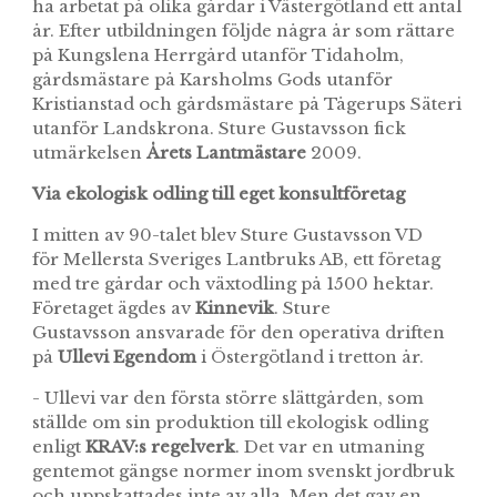
ha arbetat på olika gårdar i Västergötland ett antal
år. Efter utbildningen följde några år som rättare
på Kungslena Herrgård utanför Tidaholm,
gårdsmästare på Karsholms Gods utanför
Kristianstad och gårdsmästare på Tågerups Säteri
utanför Landskrona. Sture Gustavsson fick
utmärkelsen
Årets Lantmästare
2009.
Via ekologisk odling till eget konsultföretag
I mitten av 90-talet blev Sture Gustavsson VD
för Mellersta Sveriges Lantbruks AB, ett företag
med tre gårdar och växtodling på 1500 hektar.
Företaget ägdes av
Kinnevik
. Sture
Gustavsson ansvarade för den operativa driften
på
Ullevi Egendom
i Östergötland i tretton år.
- Ullevi var den första större slättgården, som
ställde om sin produktion till ekologisk odling
enligt
KRAV:s regelverk
. Det var en utmaning
gentemot gängse normer inom svenskt jordbruk
och uppskattades inte av alla. Men det gav en