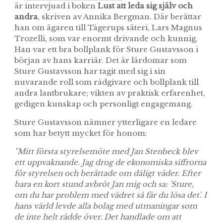
är intervjuad i boken
Lust att leda sig själv och
andra
, skriven av Annika Bergman. Där berättar
han om ägaren till Tågerups säteri, Lars Magnus
Trozelli, som var enormt drivande och kunnig.
Han var ett bra bollplank för Sture Gustavsson i
början av hans karriär. Det är lärdomar som
Sture Gustavsson har tagit med sig i sin
nuvarande roll som rådgivare och bollplank till
andra lantbrukare; vikten av praktisk erfarenhet,
gedigen kunskap och personligt engagemang.
Sture Gustavsson nämner ytterligare en ledare
som har betytt mycket för honom:
"Mitt första styrelsemöte med Jan Stenbeck blev
ett uppvaknande. Jag drog de ekonomiska siffrorna
för styrelsen och berättade om dåligt väder. Efter
bara en kort stund avbröt Jan mig och sa: 'Sture,
om du har problem med vädret så får du lösa det'. I
hans värld levde alla bolag med utmaningar som
de inte helt rådde över. Det handlade om att